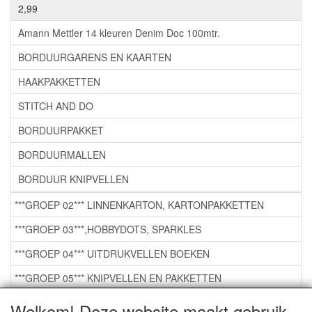
2,99
Amann Mettler 14 kleuren Denim Doc 100mtr.
BORDUURGARENS EN KAARTEN
HAAKPAKKETTEN
STITCH AND DO
BORDUURPAKKET
BORDUURMALLEN
BORDUUR KNIPVELLEN
***GROEP 02*** LINNENKARTON, KARTONPAKKETTEN
***GROEP 03***,HOBBYDOTS, SPARKLES
***GROEP 04*** UITDRUKVELLEN BOEKEN
***GROEP 05*** KNIPVELLEN EN PAKKETTEN
***GROEP 06*** TAPE/LIJM SNIJMALLEN STEMPELS
Welkom! Deze website maakt gebruik