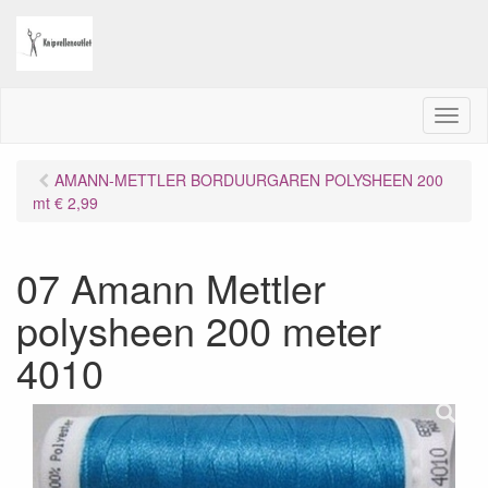
M
e
n
AMANN-METTLER BORDUURGAREN POLYSHEEN 200
u
mt € 2,99
07 Amann Mettler
polysheen 200 meter
4010