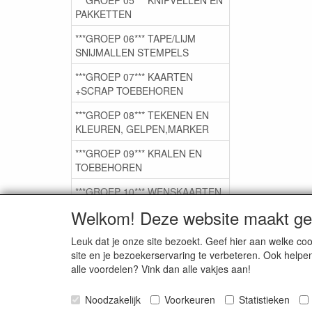
PAKKETTEN
***GROEP 06*** TAPE/LIJM
SNIJMALLEN STEMPELS
***GROEP 07*** KAARTEN
+SCRAP TOEBEHOREN
***GROEP 08*** TEKENEN EN
KLEUREN, GELPEN,MARKER
***GROEP 09*** KRALEN EN
TOEBEHOREN
***GROEP 10*** WENSKAARTEN
MET ENV. €0,75
Welkom! Deze website maakt geb
Leuk dat je onze site bezoekt. Geef hier aan welke 
Service
site en je bezoekerservaring te verbeteren. Ook helpe
alle voordelen? Vink dan alle vakjes aan!
Artikelgroepen
Noodzakelijk
Voorkeuren
Statistieken