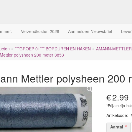
ummer:
Verzendkosten 2026
Aanmelden Nieuwsbrief
Lever
ucten
***GROEP 01*** BORDUREN EN HAKEN
AMANN-METTLER 
ettler polysheen 200 meter 3853
ann Mettler polysheen 200 
€
2.99
*Prijzen zijn inc
Artikelcode
:
Aantal