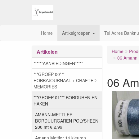
Home
Artikelgroepen
Tel Adres Bankn
Artikelen
Home
Prod
06 Amann M
******AANBIEDINGEN*****
***GROEP 00***
06 Am
HOBBYJOURNAAL + CRAFTED
MEMORIES
***GROEP 01*** BORDUREN EN
HAKEN
AMANN-METTLER
BORDUURGAREN POLYSHEEN
200 mt € 2,99
Amann Mettler 14 kleuren