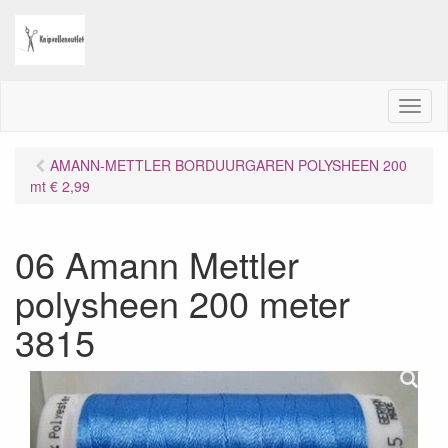
M
e
n
AMANN-METTLER BORDUURGAREN POLYSHEEN 200
u
mt € 2,99
06 Amann Mettler
polysheen 200 meter
3815