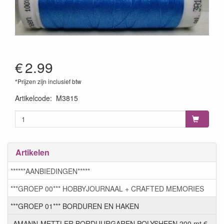
€
2.99
*Prijzen zijn inclusief btw
Artikelcode
:
M3815
Artikelen
******AANBIEDINGEN*****
***GROEP 00*** HOBBYJOURNAAL + CRAFTED MEMORIES
***GROEP 01*** BORDUREN EN HAKEN
AMANN-METTLER BORDUURGAREN POLYSHEEN 200 mt €