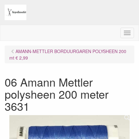
M
e
n
AMANN-METTLER BORDUURGAREN POLYSHEEN 200
u
mt € 2,99
06 Amann Mettler
polysheen 200 meter
3631