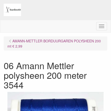
M
e
n
AMANN-METTLER BORDUURGAREN POLYSHEEN 200
u
mt € 2,99
06 Amann Mettler
polysheen 200 meter
3544