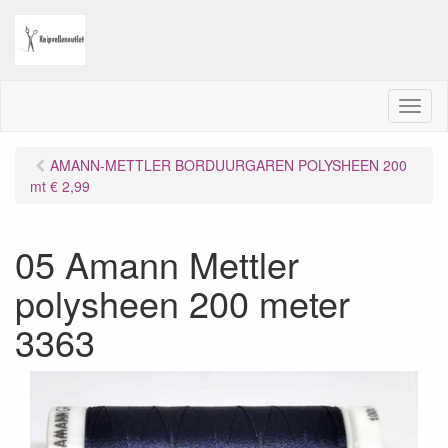
M
e
n
AMANN-METTLER BORDUURGAREN POLYSHEEN 200
u
mt € 2,99
05 Amann Mettler
polysheen 200 meter
3363