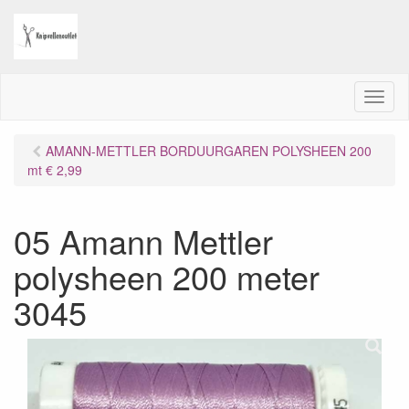
M
e
n
AMANN-METTLER BORDUURGAREN POLYSHEEN 200
u
mt € 2,99
05 Amann Mettler
polysheen 200 meter
3045