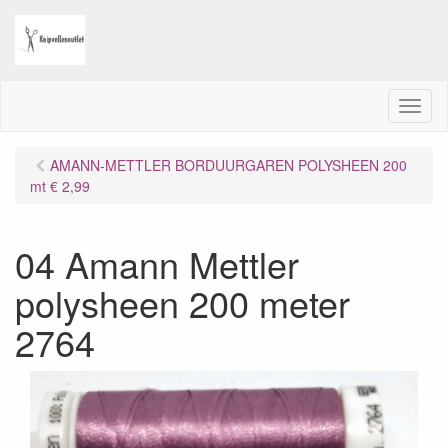
M
e
n
AMANN-METTLER BORDUURGAREN POLYSHEEN 200
u
mt € 2,99
04 Amann Mettler
polysheen 200 meter
2764