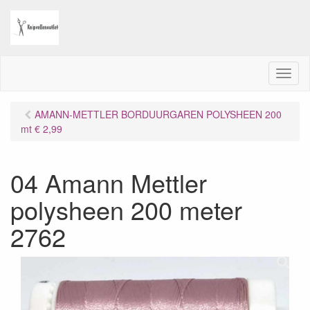
M
e
n
AMANN-METTLER BORDUURGAREN POLYSHEEN 200
u
mt € 2,99
04 Amann Mettler
polysheen 200 meter
2762