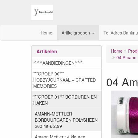
Home
Artikelgroepen
Tel Adres Bankn
Artikelen
Home
Prod
04 Amann M
******AANBIEDINGEN*****
***GROEP 00***
04 Am
HOBBYJOURNAAL + CRAFTED
MEMORIES
***GROEP 01*** BORDUREN EN
HAKEN
AMANN-METTLER
BORDUURGAREN POLYSHEEN
200 mt € 2,99
Amann Mettler 14 kleuren