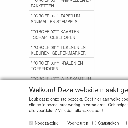
PAKKETTEN
***GROEP 06*** TAPE/LIJM
SNIJMALLEN STEMPELS
***GROEP 07*** KAARTEN
+SCRAP TOEBEHOREN
***GROEP 08*** TEKENEN EN
KLEUREN, GELPEN,MARKER
***GROEP 09*** KRALEN EN
TOEBEHOREN
***GROEP 10*** WENSKAARTEN
MET ENV. €0,75
Welkom! Deze website maakt geb
Leuk dat je onze site bezoekt. Geef hier aan welke 
Service
site en je bezoekerservaring te verbeteren. Ook helpe
alle voordelen? Vink dan alle vakjes aan!
Artikelgroepen
Noodzakelijk
Voorkeuren
Statistieken