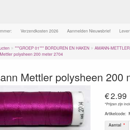
ummer:
Verzendkosten 2026
Aanmelden Nieuwsbrief
Lever
ucten
***GROEP 01*** BORDUREN EN HAKEN
AMANN-METTLER 
ettler polysheen 200 meter 2704
ann Mettler polysheen 200 
€
2.99
*Prijzen zijn inc
Artikelcode
:
Aantal