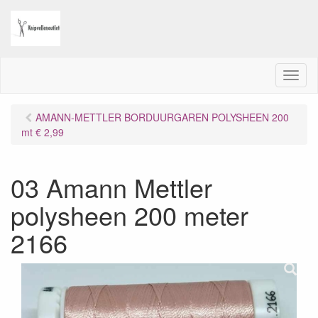
M
e
n
AMANN-METTLER BORDUURGAREN POLYSHEEN 200
u
mt € 2,99
03 Amann Mettler
polysheen 200 meter
2166