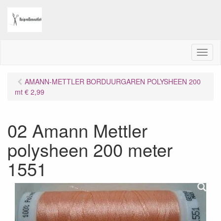
M
e
n
AMANN-METTLER BORDUURGAREN POLYSHEEN 200
u
mt € 2,99
02 Amann Mettler
polysheen 200 meter
1551