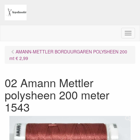
M
e
n
AMANN-METTLER BORDUURGAREN POLYSHEEN 200
u
mt € 2,99
02 Amann Mettler
polysheen 200 meter
1543