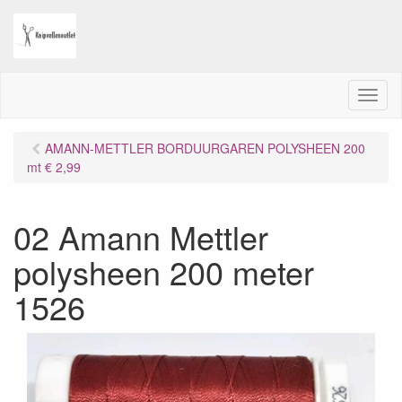
M
e
n
AMANN-METTLER BORDUURGAREN POLYSHEEN 200
u
mt € 2,99
02 Amann Mettler
polysheen 200 meter
1526