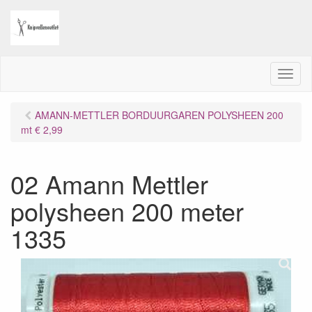
M
e
n
AMANN-METTLER BORDUURGAREN POLYSHEEN 200
u
mt € 2,99
02 Amann Mettler
polysheen 200 meter
1335