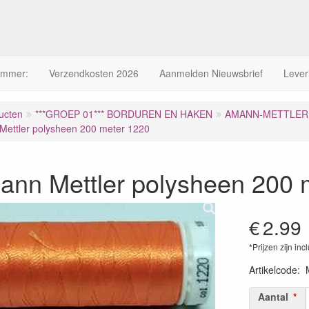
ummer:
Verzendkosten 2026
Aanmelden Nieuwsbrief
Lever
ucten
***GROEP 01*** BORDUREN EN HAKEN
AMANN-METTLER 
ettler polysheen 200 meter 1220
ann Mettler polysheen 200 
€
2.99
*Prijzen zijn inc
Artikelcode
:
Aantal