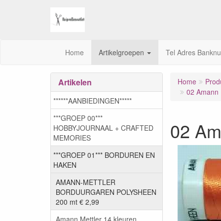
Home
Artikelgroepen
Tel Adres Bankn
Artikelen
Home
Prod
02 Amann M
******AANBIEDINGEN*****
***GROEP 00***
02 Am
HOBBYJOURNAAL + CRAFTED
MEMORIES
***GROEP 01*** BORDUREN EN
HAKEN
AMANN-METTLER
BORDUURGAREN POLYSHEEN
200 mt € 2,99
Amann Mettler 14 kleuren