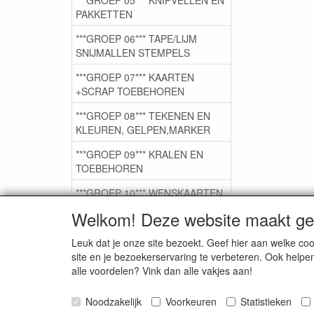
PAKKETTEN
***GROEP 06*** TAPE/LIJM
SNIJMALLEN STEMPELS
***GROEP 07*** KAARTEN
+SCRAP TOEBEHOREN
***GROEP 08*** TEKENEN EN
KLEUREN, GELPEN,MARKER
***GROEP 09*** KRALEN EN
TOEBEHOREN
***GROEP 10*** WENSKAARTEN
MET ENV. €0,75
Welkom! Deze website maakt geb
Leuk dat je onze site bezoekt. Geef hier aan welke 
Service
site en je bezoekerservaring te verbeteren. Ook helpe
alle voordelen? Vink dan alle vakjes aan!
Artikelgroepen
Noodzakelijk
Voorkeuren
Statistieken