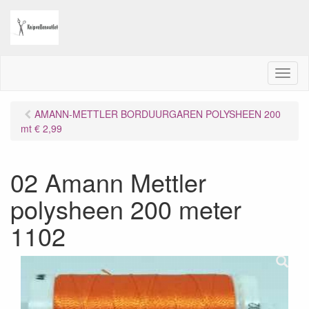
M
e
n
AMANN-METTLER BORDUURGAREN POLYSHEEN 200
u
mt € 2,99
02 Amann Mettler
polysheen 200 meter
1102