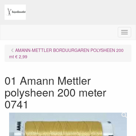
M
e
n
AMANN-METTLER BORDUURGAREN POLYSHEEN 200
u
mt € 2,99
01 Amann Mettler
polysheen 200 meter
0741