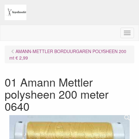
M
e
n
AMANN-METTLER BORDUURGAREN POLYSHEEN 200
u
mt € 2,99
01 Amann Mettler
polysheen 200 meter
0640