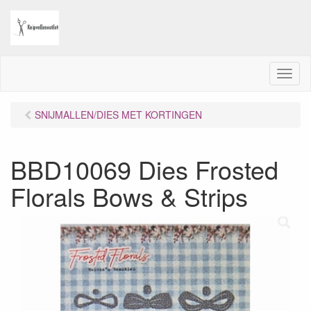
M
e
n
SNIJMALLEN/DIES MET KORTINGEN
u
BBD10069 Dies Frosted
Florals Bows & Strips