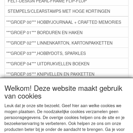
FELT-DESIGN PEARL-FRAME FLIP-FLOP
STEMPELS/CLEARSTAMPS MET HOGE KORTINGEN
***GROEP 00*** HOBBYJOURNAAL + CRAFTED MEMORIES
***GROEP 01*** BORDUREN EN HAKEN
***GROEP 02*** LINNENKARTON, KARTONPAKKETTEN
***GROEP 03***,HOBBYDOTS, SPARKLES
***GROEP 04*** UITDRUKVELLEN BOEKEN
***GROEP 05*** KNIPVELLEN EN PAKKETTEN
***GROEP 06*** TAPE/LIJM SNIJMALLEN STEMPELS
Welkom! Deze website maakt gebruik
van cookies
***GROEP 07*** KAARTEN +SCRAP TOEBEHOREN
***GROEP 08*** TEKENEN EN KLEUREN, GELPEN,MARKER
Leuk dat je onze site bezoekt. Geef hier aan welke cookies we
mogen plaatsen. De noodzakelijke cookies verzamelen geen
***GROEP 09*** KRALEN EN TOEBEHOREN
persoonsgegevens. De overige cookies helpen ons de site en je
bezoekerservaring te verbeteren. Ook helpen ze ons om onze
***GROEP 10*** WENSKAARTEN MET ENV. €0,75
producten beter bij je onder de aandacht te brengen. Ga je voor