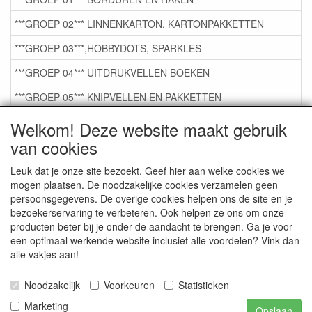
***GROEP 02*** LINNENKARTON, KARTONPAKKETTEN
***GROEP 03***,HOBBYDOTS, SPARKLES
***GROEP 04*** UITDRUKVELLEN BOEKEN
***GROEP 05*** KNIPVELLEN EN PAKKETTEN
***GROEP 06*** TAPE/LIJM SNIJMALLEN STEMPELS
Welkom! Deze website maakt gebruik
van cookies
***GROEP 07*** KAARTEN +SCRAP TOEBEHOREN
***GROEP 08*** TEKENEN EN KLEUREN, GELPEN,MARKER
Leuk dat je onze site bezoekt. Geef hier aan welke cookies we
mogen plaatsen. De noodzakelijke cookies verzamelen geen
***GROEP 09*** KRALEN EN TOEBEHOREN
persoonsgegevens. De overige cookies helpen ons de site en je
bezoekerservaring te verbeteren. Ook helpen ze ons om onze
***GROEP 10*** WENSKAARTEN MET ENV. €0,75
producten beter bij je onder de aandacht te brengen. Ga je voor
een optimaal werkende website inclusief alle voordelen? Vink dan
alle vakjes aan!
Service
Artikelgroepen
Noodzakelijk
Voorkeuren
Statistieken
Marketing
Opslaan