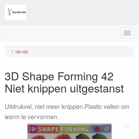
M
e
n
op=op
u
3D Shape Forming 42
Niet knippen uitgestanst
Uitdrukvel, niet meer knippen.Plastic vellen om
warm te vervormen.