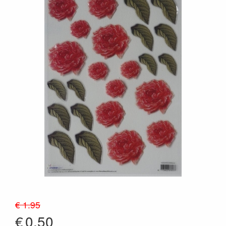
€ 1.95
€
0.50