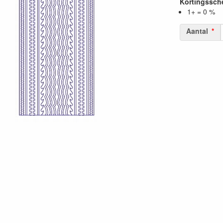
Kortingssc
1+ = 0 %
Aantal