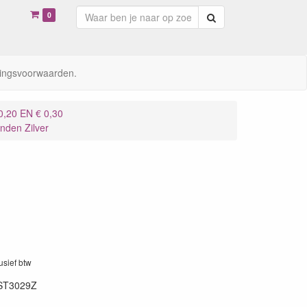
0
Zoeken
ingsvoorwaarden.
,20 EN € 0,30
nden Zilver
lusief btw
ST3029Z