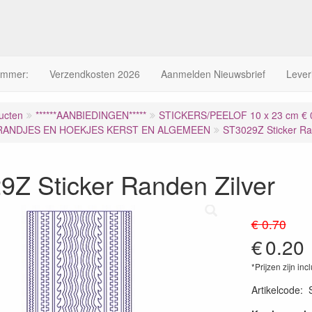
ummer:
Verzendkosten 2026
Aanmelden Nieuwsbrief
Lever
ucten
******AANBIEDINGEN*****
STICKERS/PEELOF 10 x 23 cm € 0
RANDJES EN HOEKJES KERST EN ALGEMEEN
ST3029Z Sticker Ra
9Z Sticker Randen Zilver
€ 0.70
€
0.20
*Prijzen zijn inc
Artikelcode
: