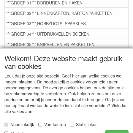
***GROEP 01*** BORDUREN EN HAKEN
***GROEP 02*** LINNENKARTON, KARTONPAKKETTEN
***GROEP 03***,HOBBYDOTS, SPARKLES
***GROEP 04*** UITDRUKVELLEN BOEKEN
***GROEP 05*** KNIPVELLEN EN PAKKETTEN
***GROEP 06*** TAPE/LIJM SNIJMALLEN STEMPELS
Welkom! Deze website maakt gebruik
van cookies
***GROEP 07*** KAARTEN +SCRAP TOEBEHOREN
***GROEP 08*** TEKENEN EN KLEUREN, GELPEN,MARKER
Leuk dat je onze site bezoekt. Geef hier aan welke cookies we
mogen plaatsen. De noodzakelijke cookies verzamelen geen
***GROEP 09*** KRALEN EN TOEBEHOREN
persoonsgegevens. De overige cookies helpen ons de site en je
bezoekerservaring te verbeteren. Ook helpen ze ons om onze
***GROEP 10*** WENSKAARTEN MET ENV. €0,75
producten beter bij je onder de aandacht te brengen. Ga je voor
een optimaal werkende website inclusief alle voordelen? Vink dan
alle vakjes aan!
Service
Artikelgroepen
Noodzakelijk
Voorkeuren
Statistieken