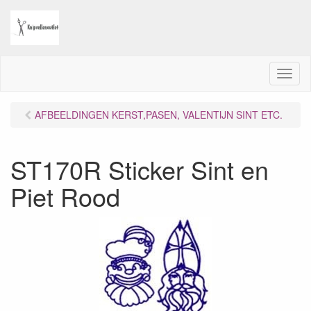
M
e
n
AFBEELDINGEN KERST,PASEN, VALENTIJN SINT ETC.
u
ST170R Sticker Sint en
Piet Rood