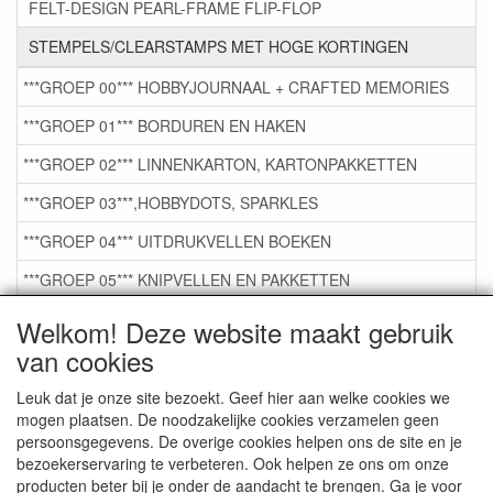
FELT-DESIGN PEARL-FRAME FLIP-FLOP
STEMPELS/CLEARSTAMPS MET HOGE KORTINGEN
***GROEP 00*** HOBBYJOURNAAL + CRAFTED MEMORIES
***GROEP 01*** BORDUREN EN HAKEN
***GROEP 02*** LINNENKARTON, KARTONPAKKETTEN
***GROEP 03***,HOBBYDOTS, SPARKLES
***GROEP 04*** UITDRUKVELLEN BOEKEN
***GROEP 05*** KNIPVELLEN EN PAKKETTEN
***GROEP 06*** TAPE/LIJM SNIJMALLEN STEMPELS
Welkom! Deze website maakt gebruik
van cookies
***GROEP 07*** KAARTEN +SCRAP TOEBEHOREN
***GROEP 08*** TEKENEN EN KLEUREN, GELPEN,MARKER
Leuk dat je onze site bezoekt. Geef hier aan welke cookies we
mogen plaatsen. De noodzakelijke cookies verzamelen geen
***GROEP 09*** KRALEN EN TOEBEHOREN
persoonsgegevens. De overige cookies helpen ons de site en je
bezoekerservaring te verbeteren. Ook helpen ze ons om onze
***GROEP 10*** WENSKAARTEN MET ENV. €0,75
producten beter bij je onder de aandacht te brengen. Ga je voor