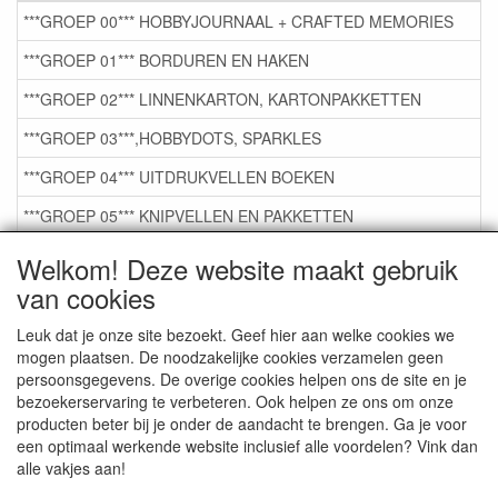
***GROEP 00*** HOBBYJOURNAAL + CRAFTED MEMORIES
***GROEP 01*** BORDUREN EN HAKEN
***GROEP 02*** LINNENKARTON, KARTONPAKKETTEN
***GROEP 03***,HOBBYDOTS, SPARKLES
***GROEP 04*** UITDRUKVELLEN BOEKEN
***GROEP 05*** KNIPVELLEN EN PAKKETTEN
***GROEP 06*** TAPE/LIJM SNIJMALLEN STEMPELS
Welkom! Deze website maakt gebruik
van cookies
***GROEP 07*** KAARTEN +SCRAP TOEBEHOREN
***GROEP 08*** TEKENEN EN KLEUREN, GELPEN,MARKER
Leuk dat je onze site bezoekt. Geef hier aan welke cookies we
mogen plaatsen. De noodzakelijke cookies verzamelen geen
***GROEP 09*** KRALEN EN TOEBEHOREN
persoonsgegevens. De overige cookies helpen ons de site en je
bezoekerservaring te verbeteren. Ook helpen ze ons om onze
***GROEP 10*** WENSKAARTEN MET ENV. €0,75
producten beter bij je onder de aandacht te brengen. Ga je voor
een optimaal werkende website inclusief alle voordelen? Vink dan
alle vakjes aan!
Service