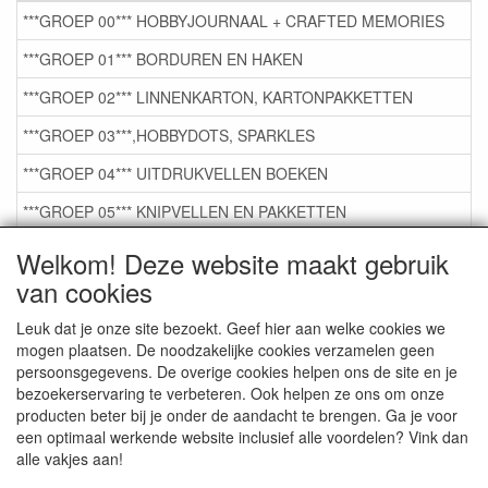
***GROEP 00*** HOBBYJOURNAAL + CRAFTED MEMORIES
***GROEP 01*** BORDUREN EN HAKEN
***GROEP 02*** LINNENKARTON, KARTONPAKKETTEN
***GROEP 03***,HOBBYDOTS, SPARKLES
***GROEP 04*** UITDRUKVELLEN BOEKEN
***GROEP 05*** KNIPVELLEN EN PAKKETTEN
***GROEP 06*** TAPE/LIJM SNIJMALLEN STEMPELS
Welkom! Deze website maakt gebruik
van cookies
***GROEP 07*** KAARTEN +SCRAP TOEBEHOREN
***GROEP 08*** TEKENEN EN KLEUREN, GELPEN,MARKER
Leuk dat je onze site bezoekt. Geef hier aan welke cookies we
mogen plaatsen. De noodzakelijke cookies verzamelen geen
***GROEP 09*** KRALEN EN TOEBEHOREN
persoonsgegevens. De overige cookies helpen ons de site en je
bezoekerservaring te verbeteren. Ook helpen ze ons om onze
***GROEP 10*** WENSKAARTEN MET ENV. €0,75
producten beter bij je onder de aandacht te brengen. Ga je voor
een optimaal werkende website inclusief alle voordelen? Vink dan
alle vakjes aan!
Service