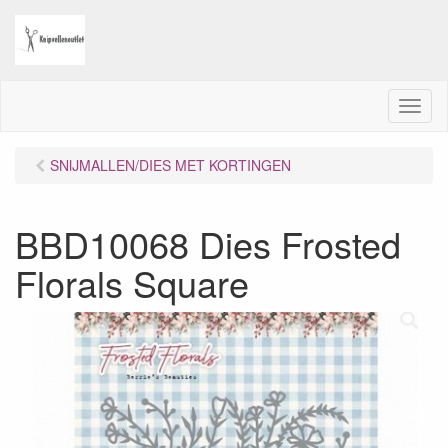
M
e
n
SNIJMALLEN/DIES MET KORTINGEN
u
BBD10068 Dies Frosted
Florals Square