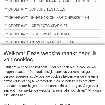
***GROEP 00*** HOBBYJOURNAAL + CRAFTED MEMORIES
***GROEP 01*** BORDUREN EN HAKEN
***GROEP 02*** LINNENKARTON, KARTONPAKKETTEN
***GROEP 03***,HOBBYDOTS, SPARKLES
***GROEP 04*** UITDRUKVELLEN BOEKEN
***GROEP 05*** KNIPVELLEN EN PAKKETTEN
***GROEP 06*** TAPE/LIJM SNIJMALLEN STEMPELS
Welkom! Deze website maakt gebruik
van cookies
***GROEP 07*** KAARTEN +SCRAP TOEBEHOREN
***GROEP 08*** TEKENEN EN KLEUREN, GELPEN,MARKER
Leuk dat je onze site bezoekt. Geef hier aan welke cookies we
mogen plaatsen. De noodzakelijke cookies verzamelen geen
***GROEP 09*** KRALEN EN TOEBEHOREN
persoonsgegevens. De overige cookies helpen ons de site en je
bezoekerservaring te verbeteren. Ook helpen ze ons om onze
***GROEP 10*** WENSKAARTEN MET ENV. €0,75
producten beter bij je onder de aandacht te brengen. Ga je voor
een optimaal werkende website inclusief alle voordelen? Vink dan
alle vakjes aan!
Service