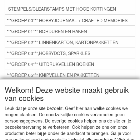
STEMPELS/CLEARSTAMPS MET HOGE KORTINGEN
***GROEP 00*** HOBBYJOURNAAL + CRAFTED MEMORIES
***GROEP 01*** BORDUREN EN HAKEN
***GROEP 02*** LINNENKARTON, KARTONPAKKETTEN
***GROEP 03***,HOBBYDOTS, SPARKLES
***GROEP 04*** UITDRUKVELLEN BOEKEN
***GROEP 05*** KNIPVELLEN EN PAKKETTEN
***GROEP 06*** TAPE/LIJM SNIJMALLEN STEMPELS
Welkom! Deze website maakt gebruik
van cookies
***GROEP 07*** KAARTEN +SCRAP TOEBEHOREN
***GROEP 08*** TEKENEN EN KLEUREN, GELPEN,MARKER
Leuk dat je onze site bezoekt. Geef hier aan welke cookies we
mogen plaatsen. De noodzakelijke cookies verzamelen geen
***GROEP 09*** KRALEN EN TOEBEHOREN
persoonsgegevens. De overige cookies helpen ons de site en je
bezoekerservaring te verbeteren. Ook helpen ze ons om onze
***GROEP 10*** WENSKAARTEN MET ENV. €0,75
producten beter bij je onder de aandacht te brengen. Ga je voor
een optimaal werkende website inclusief alle voordelen? Vink dan