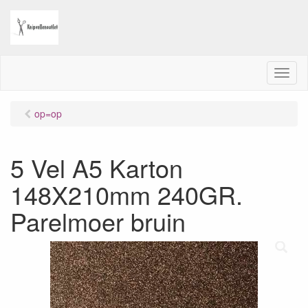
M
e
n
op=op
u
5 Vel A5 Karton
148X210mm 240GR.
Parelmoer bruin