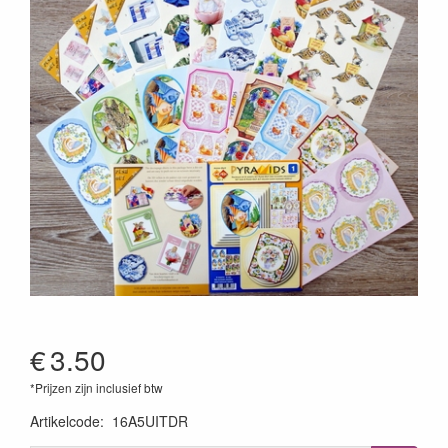
€
3.50
*Prijzen zijn inclusief btw
Artikelcode
:
16A5UITDR