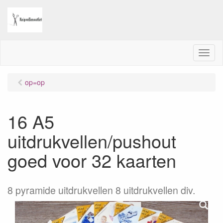
M
e
n
op=op
u
16 A5
uitdrukvellen/pushout
goed voor 32 kaarten
8 pyramide uitdrukvellen 8 uitdrukvellen div.