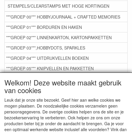
STEMPELS/CLEARSTAMPS MET HOGE KORTINGEN
***GROEP 00*** HOBBYJOURNAAL + CRAFTED MEMORIES
***GROEP 01*** BORDUREN EN HAKEN
***GROEP 02*** LINNENKARTON, KARTONPAKKETTEN
***GROEP 03***,HOBBYDOTS, SPARKLES
***GROEP 04*** UITDRUKVELLEN BOEKEN
***GROEP 05*** KNIPVELLEN EN PAKKETTEN
***GROEP 06*** TAPE/LIJM SNIJMALLEN STEMPELS
Welkom! Deze website maakt gebruik
van cookies
***GROEP 07*** KAARTEN +SCRAP TOEBEHOREN
***GROEP 08*** TEKENEN EN KLEUREN, GELPEN,MARKER
Leuk dat je onze site bezoekt. Geef hier aan welke cookies we
mogen plaatsen. De noodzakelijke cookies verzamelen geen
***GROEP 09*** KRALEN EN TOEBEHOREN
persoonsgegevens. De overige cookies helpen ons de site en je
bezoekerservaring te verbeteren. Ook helpen ze ons om onze
***GROEP 10*** WENSKAARTEN MET ENV. €0,75
producten beter bij je onder de aandacht te brengen. Ga je voor
een optimaal werkende website inclusief alle voordelen? Vink dan