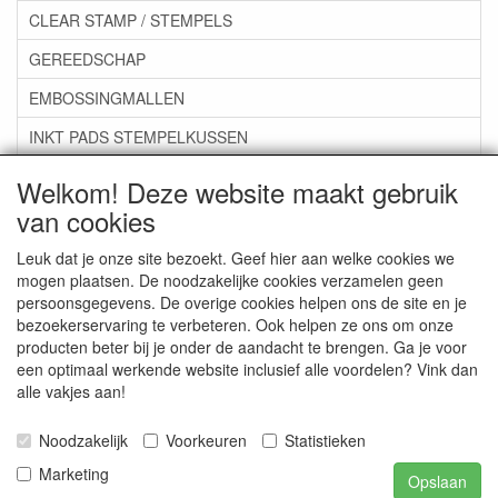
CLEAR STAMP / STEMPELS
GEREEDSCHAP
EMBOSSINGMALLEN
INKT PADS STEMPELKUSSEN
ZAKJES ENVELOPPEN
Welkom! Deze website maakt gebruik
van cookies
***GROEP 07*** KAARTEN +SCRAP TOEBEHOREN
***GROEP 08*** TEKENEN EN KLEUREN, GELPEN,MARKER
Leuk dat je onze site bezoekt. Geef hier aan welke cookies we
mogen plaatsen. De noodzakelijke cookies verzamelen geen
***GROEP 09*** KRALEN EN TOEBEHOREN
persoonsgegevens. De overige cookies helpen ons de site en je
bezoekerservaring te verbeteren. Ook helpen ze ons om onze
***GROEP 10*** WENSKAARTEN MET ENV. €0,75
producten beter bij je onder de aandacht te brengen. Ga je voor
een optimaal werkende website inclusief alle voordelen? Vink dan
alle vakjes aan!
Service
Artikelgroepen
Noodzakelijk
Voorkeuren
Statistieken
Marketing
Opslaan