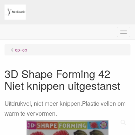
M
e
n
op=op
u
3D Shape Forming 42
Niet knippen uitgestanst
Uitdrukvel, niet meer knippen.Plastic vellen om
warm te vervormen.