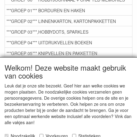
***GROEP 01*** BORDUREN EN HAKEN
***GROEP 02*** LINNENKARTON, KARTONPAKKETTEN
***GROEP 03***,HOBBYDOTS, SPARKLES
***GROEP 04*** UITDRUKVELLEN BOEKEN
***GROEP 05*** KNIPVELLEN EN PAKKETTEN
***GROEP 06*** TAPE/LIJM SNIJMALLEN STEMPELS
Welkom! Deze website maakt gebruik
van cookies
***GROEP 07*** KAARTEN +SCRAP TOEBEHOREN
***GROEP 08*** TEKENEN EN KLEUREN, GELPEN,MARKER
Leuk dat je onze site bezoekt. Geef hier aan welke cookies we
mogen plaatsen. De noodzakelijke cookies verzamelen geen
***GROEP 09*** KRALEN EN TOEBEHOREN
persoonsgegevens. De overige cookies helpen ons de site en je
bezoekerservaring te verbeteren. Ook helpen ze ons om onze
***GROEP 10*** WENSKAARTEN MET ENV. €0,75
producten beter bij je onder de aandacht te brengen. Ga je voor
een optimaal werkende website inclusief alle voordelen? Vink dan
alle vakjes aan!
Service
Artikelgroepen
Noodzakelijk
Voorkeuren
Statistieken