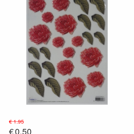
€ 1.95
€
0.50