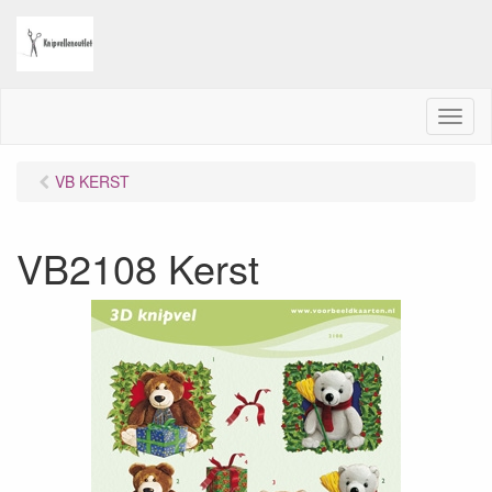
M
e
n
VB KERST
u
VB2108 Kerst