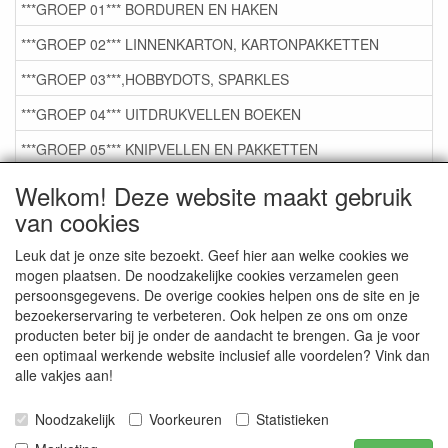
***GROEP 01*** BORDUREN EN HAKEN
***GROEP 02*** LINNENKARTON, KARTONPAKKETTEN
***GROEP 03***,HOBBYDOTS, SPARKLES
***GROEP 04*** UITDRUKVELLEN BOEKEN
***GROEP 05*** KNIPVELLEN EN PAKKETTEN
***GROEP 06*** TAPE/LIJM SNIJMALLEN STEMPELS
Welkom! Deze website maakt gebruik
van cookies
***GROEP 07*** KAARTEN +SCRAP TOEBEHOREN
***GROEP 08*** TEKENEN EN KLEUREN, GELPEN,MARKER
Leuk dat je onze site bezoekt. Geef hier aan welke cookies we
mogen plaatsen. De noodzakelijke cookies verzamelen geen
***GROEP 09*** KRALEN EN TOEBEHOREN
persoonsgegevens. De overige cookies helpen ons de site en je
bezoekerservaring te verbeteren. Ook helpen ze ons om onze
***GROEP 10*** WENSKAARTEN MET ENV. €0,75
producten beter bij je onder de aandacht te brengen. Ga je voor
een optimaal werkende website inclusief alle voordelen? Vink dan
alle vakjes aan!
Service
Artikelgroepen
Noodzakelijk
Voorkeuren
Statistieken