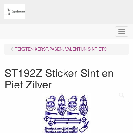
M
e
n
TEKSTEN KERST,PASEN, VALENTIJN SINT ETC.
u
ST192Z Sticker Sint en
Piet Zilver