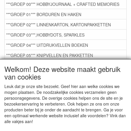
***GROEP 00*** HOBBYJOURNAAL + CRAFTED MEMORIES
***GROEP 01*** BORDUREN EN HAKEN
***GROEP 02*** LINNENKARTON, KARTONPAKKETTEN
***GROEP 03***,HOBBYDOTS, SPARKLES
***GROEP 04*** UITDRUKVELLEN BOEKEN
***GROEP 05*** KNIPVELLEN EN PAKKETTEN
***GROEP 06*** TAPE/LIJM SNIJMALLEN STEMPELS
Welkom! Deze website maakt gebruik
van cookies
***GROEP 07*** KAARTEN +SCRAP TOEBEHOREN
***GROEP 08*** TEKENEN EN KLEUREN, GELPEN,MARKER
Leuk dat je onze site bezoekt. Geef hier aan welke cookies we
mogen plaatsen. De noodzakelijke cookies verzamelen geen
***GROEP 09*** KRALEN EN TOEBEHOREN
persoonsgegevens. De overige cookies helpen ons de site en je
bezoekerservaring te verbeteren. Ook helpen ze ons om onze
***GROEP 10*** WENSKAARTEN MET ENV. €0,75
producten beter bij je onder de aandacht te brengen. Ga je voor
een optimaal werkende website inclusief alle voordelen? Vink dan
alle vakjes aan!
Service