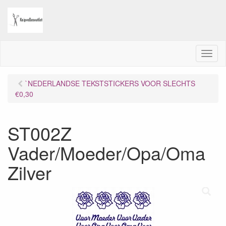
M
e
n
`NEDERLANDSE TEKSTSTICKERS VOOR SLECHTS
u
€0,30
ST002Z
Vader/Moeder/Opa/Oma
Zilver