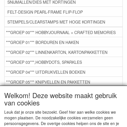
SNIJMALLEN/DIES MET KORTINGEN
FELT-DESIGN PEARL-FRAME FLIP-FLOP
STEMPELS/CLEARSTAMPS MET HOGE KORTINGEN
***GROEP 00*** HOBBYJOURNAAL + CRAFTED MEMORIES
***GROEP 01*** BORDUREN EN HAKEN
***GROEP 02*** LINNENKARTON, KARTONPAKKETTEN
***GROEP 03***,HOBBYDOTS, SPARKLES
***GROEP 04*** UITDRUKVELLEN BOEKEN
***GROEP 05*** KNIPVELLEN EN PAKKETTEN
***GROEP 06*** TAPE/LIJM SNIJMALLEN STEMPELS
Welkom! Deze website maakt gebruik
van cookies
***GROEP 07*** KAARTEN +SCRAP TOEBEHOREN
***GROEP 08*** TEKENEN EN KLEUREN, GELPEN,MARKER
Leuk dat je onze site bezoekt. Geef hier aan welke cookies we
mogen plaatsen. De noodzakelijke cookies verzamelen geen
***GROEP 09*** KRALEN EN TOEBEHOREN
persoonsgegevens. De overige cookies helpen ons de site en je