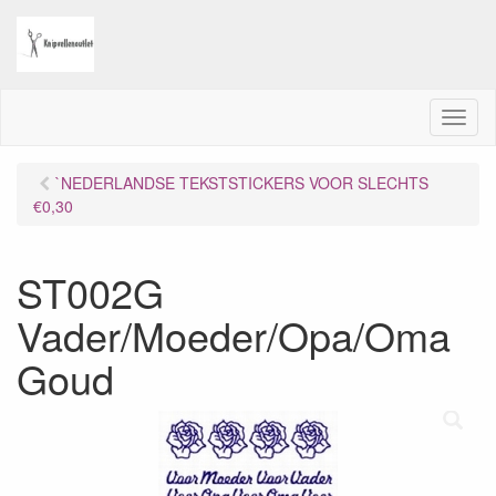
M
e
n
`NEDERLANDSE TEKSTSTICKERS VOOR SLECHTS
u
€0,30
ST002G
Vader/Moeder/Opa/Oma
Goud