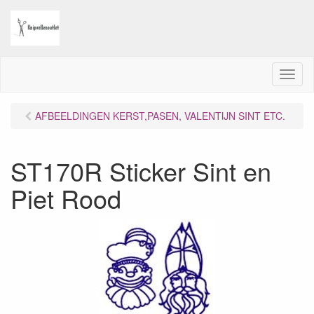
M
e
n
AFBEELDINGEN KERST,PASEN, VALENTIJN SINT ETC.
u
ST170R Sticker Sint en
Piet Rood