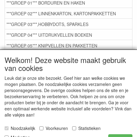
***GROEP 01*** BORDUREN EN HAKEN
***GROEP 02*** LINNENKARTON, KARTONPAKKETTEN
***GROEP 03***,HOBBYDOTS, SPARKLES
***GROEP 04*** UITDRUKVELLEN BOEKEN
***GROEP 05*** KNIPVELLEN EN PAKKETTEN
***GROEP 06*** TAPE/LIJM SNIJMALLEN STEMPELS
Welkom! Deze website maakt gebruik
van cookies
***GROEP 07*** KAARTEN +SCRAP TOEBEHOREN
***GROEP 08*** TEKENEN EN KLEUREN, GELPEN,MARKER
Leuk dat je onze site bezoekt. Geef hier aan welke cookies we
mogen plaatsen. De noodzakelijke cookies verzamelen geen
***GROEP 09*** KRALEN EN TOEBEHOREN
persoonsgegevens. De overige cookies helpen ons de site en je
bezoekerservaring te verbeteren. Ook helpen ze ons om onze
***GROEP 10*** WENSKAARTEN MET ENV. €0,75
producten beter bij je onder de aandacht te brengen. Ga je voor
een optimaal werkende website inclusief alle voordelen? Vink dan
alle vakjes aan!
Service
Artikelgroepen
Noodzakelijk
Voorkeuren
Statistieken