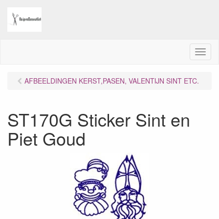
M
e
n
AFBEELDINGEN KERST,PASEN, VALENTIJN SINT ETC.
u
ST170G Sticker Sint en
Piet Goud