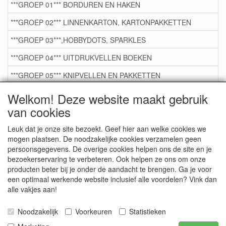
***GROEP 01*** BORDUREN EN HAKEN
***GROEP 02*** LINNENKARTON, KARTONPAKKETTEN
***GROEP 03***,HOBBYDOTS, SPARKLES
***GROEP 04*** UITDRUKVELLEN BOEKEN
***GROEP 05*** KNIPVELLEN EN PAKKETTEN
***GROEP 06*** TAPE/LIJM SNIJMALLEN STEMPELS
Welkom! Deze website maakt gebruik
van cookies
***GROEP 07*** KAARTEN +SCRAP TOEBEHOREN
***GROEP 08*** TEKENEN EN KLEUREN, GELPEN,MARKER
Leuk dat je onze site bezoekt. Geef hier aan welke cookies we
mogen plaatsen. De noodzakelijke cookies verzamelen geen
***GROEP 09*** KRALEN EN TOEBEHOREN
persoonsgegevens. De overige cookies helpen ons de site en je
bezoekerservaring te verbeteren. Ook helpen ze ons om onze
***GROEP 10*** WENSKAARTEN MET ENV. €0,75
producten beter bij je onder de aandacht te brengen. Ga je voor
een optimaal werkende website inclusief alle voordelen? Vink dan
alle vakjes aan!
Service
Artikelgroepen
Noodzakelijk
Voorkeuren
Statistieken