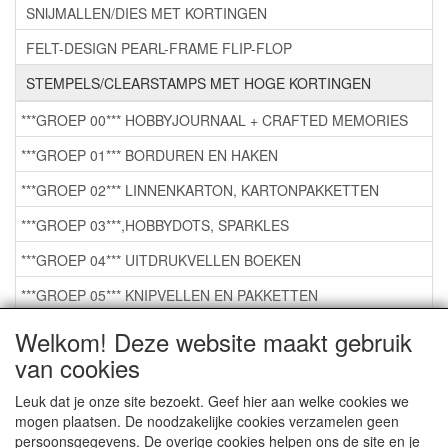
SNIJMALLEN/DIES MET KORTINGEN
FELT-DESIGN PEARL-FRAME FLIP-FLOP
STEMPELS/CLEARSTAMPS MET HOGE KORTINGEN
***GROEP 00*** HOBBYJOURNAAL + CRAFTED MEMORIES
***GROEP 01*** BORDUREN EN HAKEN
***GROEP 02*** LINNENKARTON, KARTONPAKKETTEN
***GROEP 03***,HOBBYDOTS, SPARKLES
***GROEP 04*** UITDRUKVELLEN BOEKEN
***GROEP 05*** KNIPVELLEN EN PAKKETTEN
***GROEP 06*** TAPE/LIJM SNIJMALLEN STEMPELS
Welkom! Deze website maakt gebruik
van cookies
***GROEP 07*** KAARTEN +SCRAP TOEBEHOREN
***GROEP 08*** TEKENEN EN KLEUREN, GELPEN,MARKER
Leuk dat je onze site bezoekt. Geef hier aan welke cookies we
mogen plaatsen. De noodzakelijke cookies verzamelen geen
***GROEP 09*** KRALEN EN TOEBEHOREN
persoonsgegevens. De overige cookies helpen ons de site en je