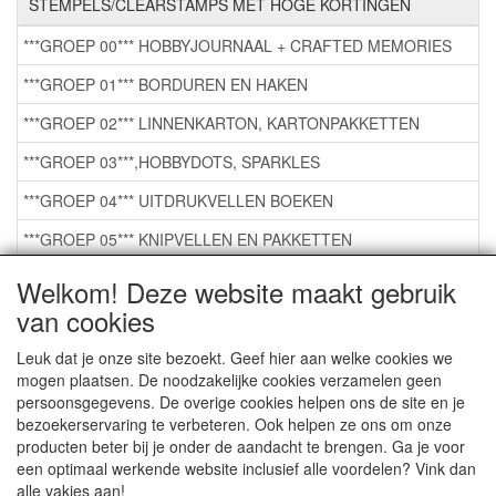
STEMPELS/CLEARSTAMPS MET HOGE KORTINGEN
***GROEP 00*** HOBBYJOURNAAL + CRAFTED MEMORIES
***GROEP 01*** BORDUREN EN HAKEN
***GROEP 02*** LINNENKARTON, KARTONPAKKETTEN
***GROEP 03***,HOBBYDOTS, SPARKLES
***GROEP 04*** UITDRUKVELLEN BOEKEN
***GROEP 05*** KNIPVELLEN EN PAKKETTEN
***GROEP 06*** TAPE/LIJM SNIJMALLEN STEMPELS
Welkom! Deze website maakt gebruik
van cookies
***GROEP 07*** KAARTEN +SCRAP TOEBEHOREN
***GROEP 08*** TEKENEN EN KLEUREN, GELPEN,MARKER
Leuk dat je onze site bezoekt. Geef hier aan welke cookies we
mogen plaatsen. De noodzakelijke cookies verzamelen geen
***GROEP 09*** KRALEN EN TOEBEHOREN
persoonsgegevens. De overige cookies helpen ons de site en je
bezoekerservaring te verbeteren. Ook helpen ze ons om onze
***GROEP 10*** WENSKAARTEN MET ENV. €0,75
producten beter bij je onder de aandacht te brengen. Ga je voor
een optimaal werkende website inclusief alle voordelen? Vink dan
alle vakjes aan!