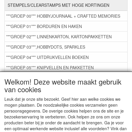
STEMPELS/CLEARSTAMPS MET HOGE KORTINGEN
***GROEP 00*** HOBBYJOURNAAL + CRAFTED MEMORIES
***GROEP 01*** BORDUREN EN HAKEN
***GROEP 02*** LINNENKARTON, KARTONPAKKETTEN
***GROEP 03***,HOBBYDOTS, SPARKLES
***GROEP 04*** UITDRUKVELLEN BOEKEN
***GROEP 05*** KNIPVELLEN EN PAKKETTEN
***GROEP 06*** TAPE/LIJM SNIJMALLEN STEMPELS
Welkom! Deze website maakt gebruik
van cookies
***GROEP 07*** KAARTEN +SCRAP TOEBEHOREN
***GROEP 08*** TEKENEN EN KLEUREN, GELPEN,MARKER
Leuk dat je onze site bezoekt. Geef hier aan welke cookies we
mogen plaatsen. De noodzakelijke cookies verzamelen geen
***GROEP 09*** KRALEN EN TOEBEHOREN
persoonsgegevens. De overige cookies helpen ons de site en je
bezoekerservaring te verbeteren. Ook helpen ze ons om onze
***GROEP 10*** WENSKAARTEN MET ENV. €0,75
producten beter bij je onder de aandacht te brengen. Ga je voor
een optimaal werkende website inclusief alle voordelen? Vink dan