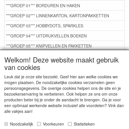
***GROEP 01*** BORDUREN EN HAKEN
***GROEP 02*** LINNENKARTON, KARTONPAKKETTEN
***GROEP 03***,HOBBYDOTS, SPARKLES
***GROEP 04*** UITDRUKVELLEN BOEKEN
***GROEP 05*** KNIPVELLEN EN PAKKETTEN
***GROEP 06*** TAPE/LIJM SNIJMALLEN STEMPELS
Welkom! Deze website maakt gebruik
van cookies
***GROEP 07*** KAARTEN +SCRAP TOEBEHOREN
***GROEP 08*** TEKENEN EN KLEUREN, GELPEN,MARKER
Leuk dat je onze site bezoekt. Geef hier aan welke cookies we
mogen plaatsen. De noodzakelijke cookies verzamelen geen
***GROEP 09*** KRALEN EN TOEBEHOREN
persoonsgegevens. De overige cookies helpen ons de site en je
bezoekerservaring te verbeteren. Ook helpen ze ons om onze
***GROEP 10*** WENSKAARTEN MET ENV. €0,75
producten beter bij je onder de aandacht te brengen. Ga je voor
een optimaal werkende website inclusief alle voordelen? Vink dan
alle vakjes aan!
Service
Artikelgroepen
Noodzakelijk
Voorkeuren
Statistieken