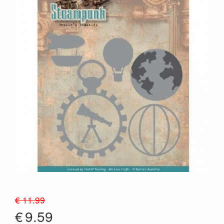
€ 11.99
€
9.59