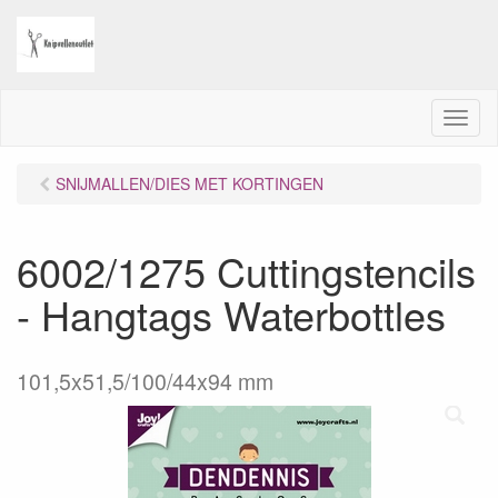
M
e
n
SNIJMALLEN/DIES MET KORTINGEN
u
6002/1275 Cuttingstencils
- Hangtags Waterbottles
101,5x51,5/100/44x94 mm