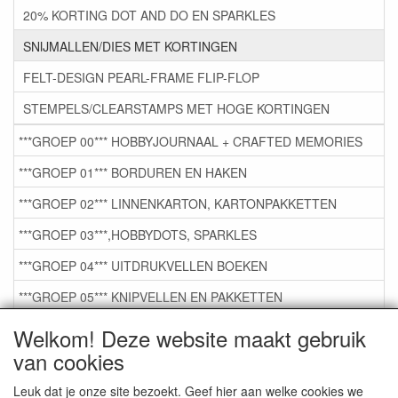
20% KORTING DOT AND DO EN SPARKLES
SNIJMALLEN/DIES MET KORTINGEN
FELT-DESIGN PEARL-FRAME FLIP-FLOP
STEMPELS/CLEARSTAMPS MET HOGE KORTINGEN
***GROEP 00*** HOBBYJOURNAAL + CRAFTED MEMORIES
***GROEP 01*** BORDUREN EN HAKEN
***GROEP 02*** LINNENKARTON, KARTONPAKKETTEN
***GROEP 03***,HOBBYDOTS, SPARKLES
***GROEP 04*** UITDRUKVELLEN BOEKEN
***GROEP 05*** KNIPVELLEN EN PAKKETTEN
***GROEP 06*** TAPE/LIJM SNIJMALLEN STEMPELS
Welkom! Deze website maakt gebruik
van cookies
***GROEP 07*** KAARTEN +SCRAP TOEBEHOREN
***GROEP 08*** TEKENEN EN KLEUREN, GELPEN,MARKER
Leuk dat je onze site bezoekt. Geef hier aan welke cookies we