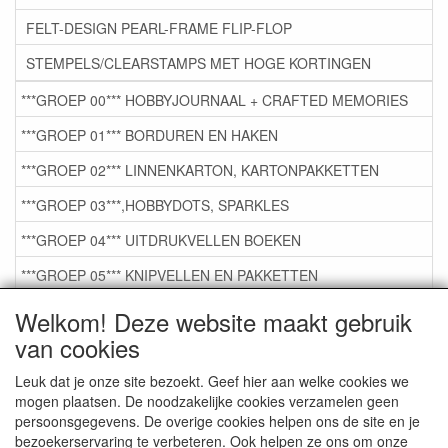
FELT-DESIGN PEARL-FRAME FLIP-FLOP
STEMPELS/CLEARSTAMPS MET HOGE KORTINGEN
***GROEP 00*** HOBBYJOURNAAL + CRAFTED MEMORIES
***GROEP 01*** BORDUREN EN HAKEN
***GROEP 02*** LINNENKARTON, KARTONPAKKETTEN
***GROEP 03***,HOBBYDOTS, SPARKLES
***GROEP 04*** UITDRUKVELLEN BOEKEN
***GROEP 05*** KNIPVELLEN EN PAKKETTEN
***GROEP 06*** TAPE/LIJM SNIJMALLEN STEMPELS
Welkom! Deze website maakt gebruik
van cookies
***GROEP 07*** KAARTEN +SCRAP TOEBEHOREN
***GROEP 08*** TEKENEN EN KLEUREN, GELPEN,MARKER
Leuk dat je onze site bezoekt. Geef hier aan welke cookies we
mogen plaatsen. De noodzakelijke cookies verzamelen geen
***GROEP 09*** KRALEN EN TOEBEHOREN
persoonsgegevens. De overige cookies helpen ons de site en je
bezoekerservaring te verbeteren. Ook helpen ze ons om onze