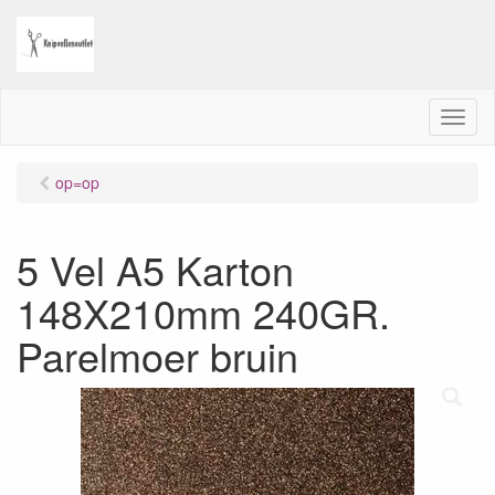
M
e
n
op=op
u
5 Vel A5 Karton
148X210mm 240GR.
Parelmoer bruin