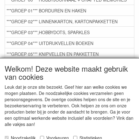
***GROEP 01*** BORDUREN EN HAKEN
***GROEP 02*** LINNENKARTON, KARTONPAKKETTEN
***GROEP 03***,HOBBYDOTS, SPARKLES
***GROEP 04*** UITDRUKVELLEN BOEKEN
***GROEP 05*** KNIPVELLEN EN PAKKETTEN
***GROEP 06*** TAPE/LIJM SNIJMALLEN STEMPELS
Welkom! Deze website maakt gebruik
van cookies
***GROEP 07*** KAARTEN +SCRAP TOEBEHOREN
***GROEP 08*** TEKENEN EN KLEUREN, GELPEN,MARKER
Leuk dat je onze site bezoekt. Geef hier aan welke cookies we
mogen plaatsen. De noodzakelijke cookies verzamelen geen
***GROEP 09*** KRALEN EN TOEBEHOREN
persoonsgegevens. De overige cookies helpen ons de site en je
bezoekerservaring te verbeteren. Ook helpen ze ons om onze
***GROEP 10*** WENSKAARTEN MET ENV. €0,75
producten beter bij je onder de aandacht te brengen. Ga je voor
een optimaal werkende website inclusief alle voordelen? Vink dan
alle vakjes aan!
Service
Artikelgroepen
Noodzakelijk
Voorkeuren
Statistieken