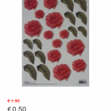
€ 1.95
€
0.50