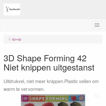
M
e
n
op=op
u
3D Shape Forming 42
Niet knippen uitgestanst
Uitdrukvel, niet meer knippen.Plastic vellen om
warm te vervormen.