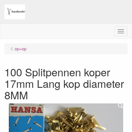
M
e
n
op=op
u
100 Splitpennen koper
17mm Lang kop diameter
8MM