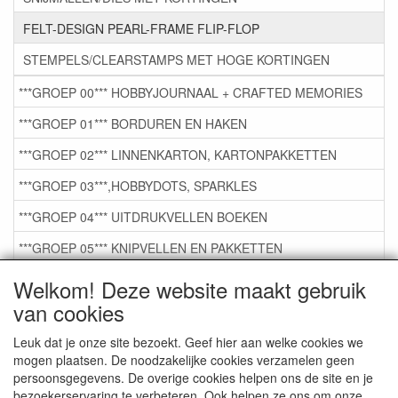
FELT-DESIGN PEARL-FRAME FLIP-FLOP
STEMPELS/CLEARSTAMPS MET HOGE KORTINGEN
***GROEP 00*** HOBBYJOURNAAL + CRAFTED MEMORIES
***GROEP 01*** BORDUREN EN HAKEN
***GROEP 02*** LINNENKARTON, KARTONPAKKETTEN
***GROEP 03***,HOBBYDOTS, SPARKLES
***GROEP 04*** UITDRUKVELLEN BOEKEN
***GROEP 05*** KNIPVELLEN EN PAKKETTEN
***GROEP 06*** TAPE/LIJM SNIJMALLEN STEMPELS
Welkom! Deze website maakt gebruik
van cookies
***GROEP 07*** KAARTEN +SCRAP TOEBEHOREN
***GROEP 08*** TEKENEN EN KLEUREN, GELPEN,MARKER
Leuk dat je onze site bezoekt. Geef hier aan welke cookies we
mogen plaatsen. De noodzakelijke cookies verzamelen geen
***GROEP 09*** KRALEN EN TOEBEHOREN
persoonsgegevens. De overige cookies helpen ons de site en je
bezoekerservaring te verbeteren. Ook helpen ze ons om onze