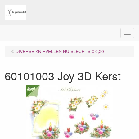
M
e
n
DIVERSE KNIPVELLEN NU SLECHTS € 0,20
u
60101003 Joy 3D Kerst