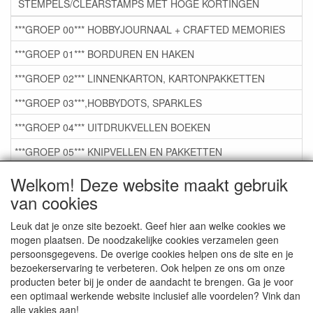
STEMPELS/CLEARSTAMPS MET HOGE KORTINGEN
***GROEP 00*** HOBBYJOURNAAL + CRAFTED MEMORIES
***GROEP 01*** BORDUREN EN HAKEN
***GROEP 02*** LINNENKARTON, KARTONPAKKETTEN
***GROEP 03***,HOBBYDOTS, SPARKLES
***GROEP 04*** UITDRUKVELLEN BOEKEN
***GROEP 05*** KNIPVELLEN EN PAKKETTEN
***GROEP 06*** TAPE/LIJM SNIJMALLEN STEMPELS
Welkom! Deze website maakt gebruik
van cookies
***GROEP 07*** KAARTEN +SCRAP TOEBEHOREN
***GROEP 08*** TEKENEN EN KLEUREN, GELPEN,MARKER
Leuk dat je onze site bezoekt. Geef hier aan welke cookies we
mogen plaatsen. De noodzakelijke cookies verzamelen geen
***GROEP 09*** KRALEN EN TOEBEHOREN
persoonsgegevens. De overige cookies helpen ons de site en je
bezoekerservaring te verbeteren. Ook helpen ze ons om onze
***GROEP 10*** WENSKAARTEN MET ENV. €0,75
producten beter bij je onder de aandacht te brengen. Ga je voor
een optimaal werkende website inclusief alle voordelen? Vink dan
alle vakjes aan!