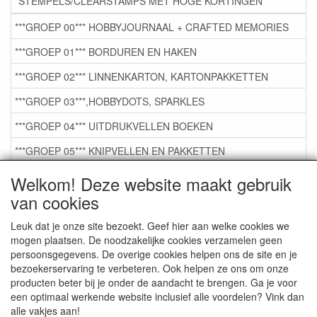
STEMPELS/CLEARSTAMPS MET HOGE KORTINGEN
***GROEP 00*** HOBBYJOURNAAL + CRAFTED MEMORIES
***GROEP 01*** BORDUREN EN HAKEN
***GROEP 02*** LINNENKARTON, KARTONPAKKETTEN
***GROEP 03***,HOBBYDOTS, SPARKLES
***GROEP 04*** UITDRUKVELLEN BOEKEN
***GROEP 05*** KNIPVELLEN EN PAKKETTEN
***GROEP 06*** TAPE/LIJM SNIJMALLEN STEMPELS
Welkom! Deze website maakt gebruik
van cookies
***GROEP 07*** KAARTEN +SCRAP TOEBEHOREN
***GROEP 08*** TEKENEN EN KLEUREN, GELPEN,MARKER
Leuk dat je onze site bezoekt. Geef hier aan welke cookies we
mogen plaatsen. De noodzakelijke cookies verzamelen geen
***GROEP 09*** KRALEN EN TOEBEHOREN
persoonsgegevens. De overige cookies helpen ons de site en je
bezoekerservaring te verbeteren. Ook helpen ze ons om onze
***GROEP 10*** WENSKAARTEN MET ENV. €0,75
producten beter bij je onder de aandacht te brengen. Ga je voor
een optimaal werkende website inclusief alle voordelen? Vink dan
alle vakjes aan!
Service