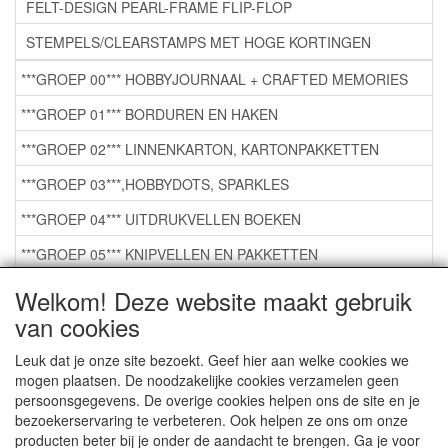
FELT-DESIGN PEARL-FRAME FLIP-FLOP
STEMPELS/CLEARSTAMPS MET HOGE KORTINGEN
***GROEP 00*** HOBBYJOURNAAL + CRAFTED MEMORIES
***GROEP 01*** BORDUREN EN HAKEN
***GROEP 02*** LINNENKARTON, KARTONPAKKETTEN
***GROEP 03***,HOBBYDOTS, SPARKLES
***GROEP 04*** UITDRUKVELLEN BOEKEN
***GROEP 05*** KNIPVELLEN EN PAKKETTEN
***GROEP 06*** TAPE/LIJM SNIJMALLEN STEMPELS
Welkom! Deze website maakt gebruik
van cookies
***GROEP 07*** KAARTEN +SCRAP TOEBEHOREN
***GROEP 08*** TEKENEN EN KLEUREN, GELPEN,MARKER
Leuk dat je onze site bezoekt. Geef hier aan welke cookies we
mogen plaatsen. De noodzakelijke cookies verzamelen geen
***GROEP 09*** KRALEN EN TOEBEHOREN
persoonsgegevens. De overige cookies helpen ons de site en je
bezoekerservaring te verbeteren. Ook helpen ze ons om onze
***GROEP 10*** WENSKAARTEN MET ENV. €0,75
producten beter bij je onder de aandacht te brengen. Ga je voor